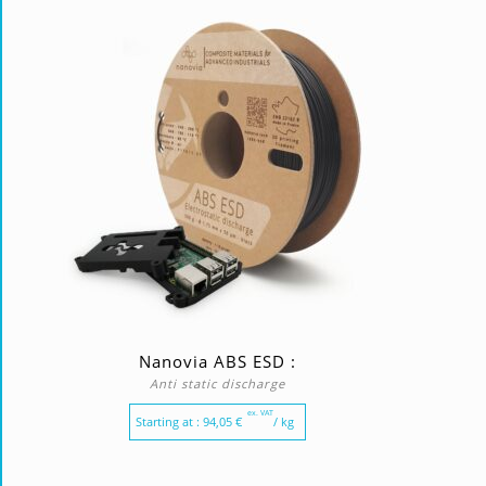
Nanovia ABS ESD :
Anti static discharge
ex. VAT
Starting at :
94,05
€
/ kg