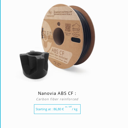
Nanovia ABS CF :
Carbon fiber reinforced
ex. VAT
Starting at :
86,80
€
/ kg