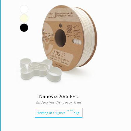
Nanovia ABS EF :
Endocrine disruptor free
ex. VAT
Starting at :
30,88
€
/ kg