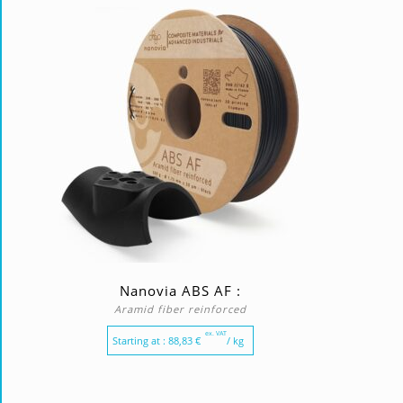
Nanovia ABS AF :
Aramid fiber reinforced
ex. VAT
Starting at :
88,83
€
/ kg