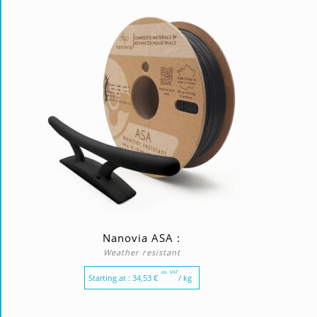
Nanovia ASA :
Weather resistant
ex. VAT
Starting at :
34,53
€
/ kg