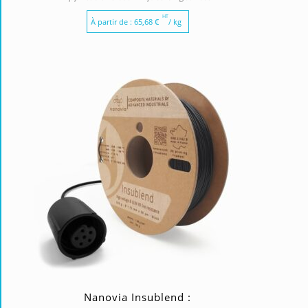
HT
À partir de :
65,68
€
/ kg
Nanovia Insublend :