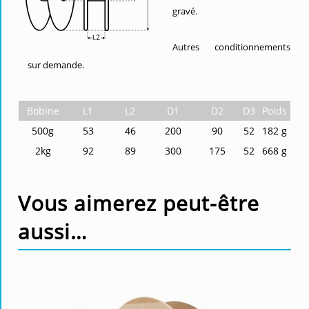
gravé.
Autres conditionnements
sur demande.
Bobine
L1
L2
D1
D2
D3
Poids
500g
53
46
200
90
52
182 g
2kg
92
89
300
175
52
668 g
Vous aimerez peut-être
aussi…