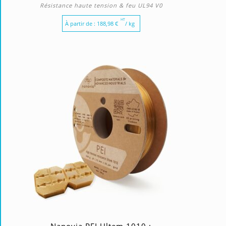
Résistance haute tension & feu UL94 V0
HT
À partir de :
188,98
€
/ kg
Nanovia PEI Ultem 1010 :