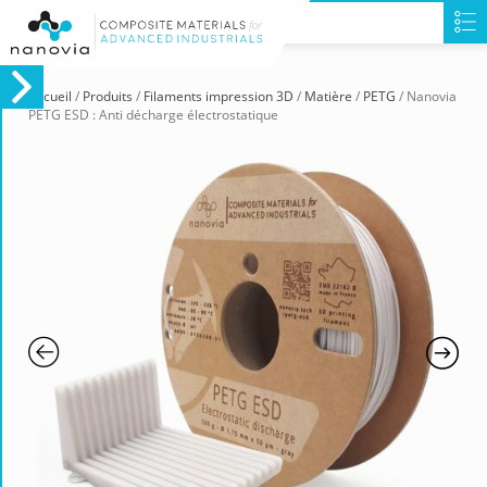
Accueil
/
Produits
/
Filaments impression 3D
/
Matière
/
PETG
/ Nanovia
PETG ESD : Anti décharge électrostatique