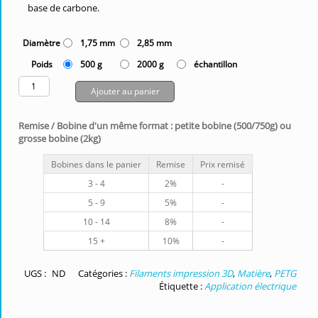
base de carbone.
Diamètre
1,75 mm
2,85 mm
Poids
500 g
2000 g
échantillon
Ajouter au panier
Remise / Bobine d'un même format : petite bobine (500/750g) ou
grosse bobine (2kg)
Bobines dans le panier
Remise
Prix remisé
3 - 4
2%
-
5 - 9
5%
-
10 - 14
8%
-
15 +
10%
-
UGS :
ND
Catégories :
Filaments impression 3D
,
Matière
,
PETG
Étiquette :
Application électrique