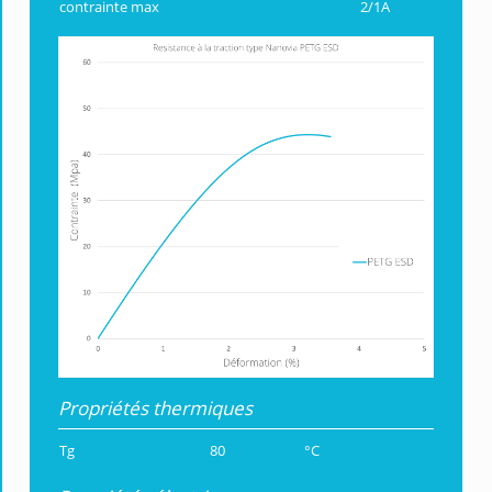
contrainte max
2/1A
Propriétés thermiques
Tg
80
°C