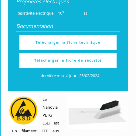
Propriétés électriques
9
Résistivité électrique
10
Ω
Documentation
Télécharger la fiche technique
Télécharger la fiche de sécurité
dernière mise à jour : 26/02/2024
Le
Nanovia
PETG
ESD, est
un filament FFF aux