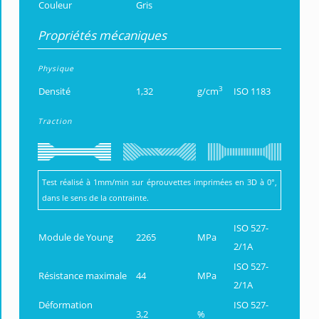
Couleur
Gris
Propriétés mécaniques
Physique
3
Densité
1,32
g/cm
ISO 1183
Traction
Test réalisé à 1mm/min sur éprouvettes imprimées en 3D à 0°,
dans le sens de la contrainte.
ISO 527-
Module de Young
2265
MPa
2/1A
ISO 527-
Résistance maximale
44
MPa
2/1A
Déformation
ISO 527-
3,2
%