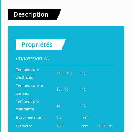
Description
Propriétés
Impression 3D
Température
245 – 255
°C
d’extrusion
Température de
85 – 90
°C
plateau
Température
20
°C
d’enceinte
Buse (minimum)
0,5
mm
Diamètre
1,75
mm
+/- 50µm