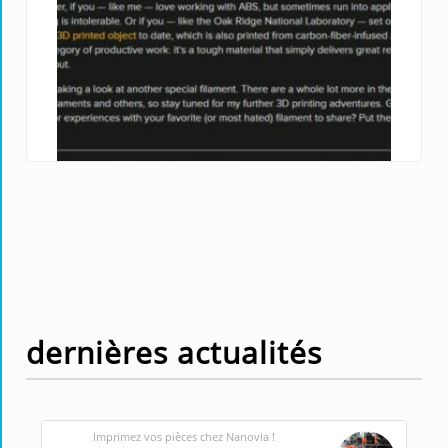
Tags :
ABS AF
,
ABS CF
,
hackaday
Classés dans :
On parle de nous
dernières actualités
Imprimez vos pièces chez Nanovia !