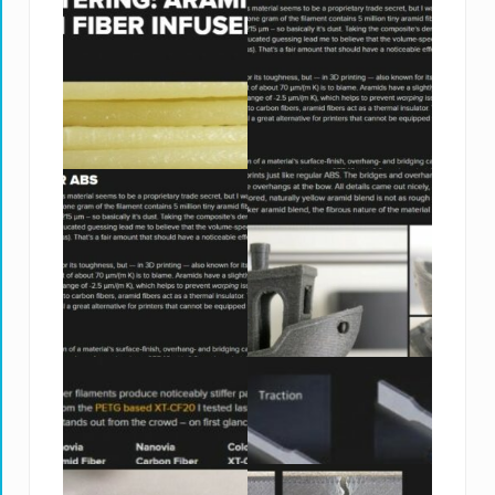
printering-aramid-carbon-fiber-infused-abs-
filaments-by-nanovia-review/