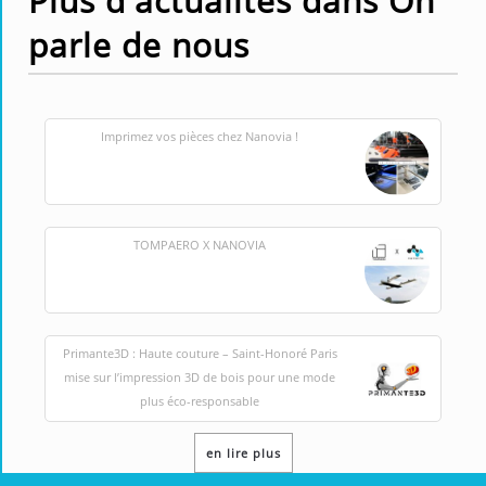
Plus d'actualités dans On
parle de nous
Imprimez vos pièces chez Nanovia !
TOMPAERO X NANOVIA
Primante3D : Haute couture – Saint-Honoré Paris
mise sur l’impression 3D de bois pour une mode
plus éco-responsable
en lire plus