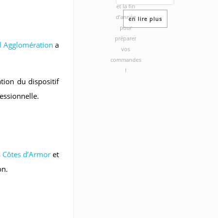
et la fin
d’année
en lire plus
pour
préparer
 Agglomération
a
vos
commandes
!
tion du dispositif
essionnelle.
s Côtes d’Armor
et
on.