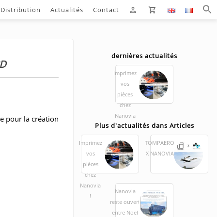
Distribution
Actualités
Contact
dernières actualités
3D
Imprimez
vos
pièces
chez
Nanovia
e pour la création
Plus d'actualités dans Articles
!
Imprimez
TOMPAERO
vos
X NANOVIA
pièces
chez
Nanovia
Nanovia
!
reste ouvert
entre Noël