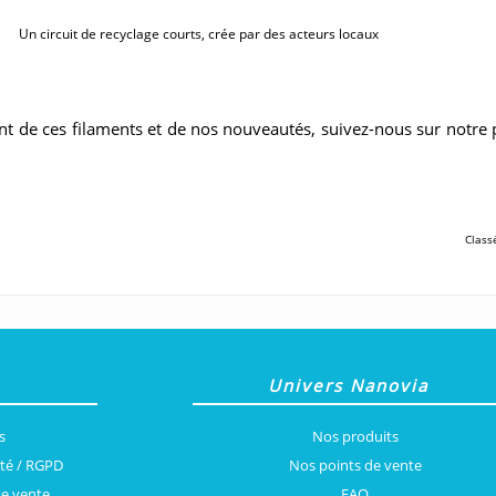
Un circuit de recyclage courts, crée par des acteurs locaux
t de ces filaments et de nos nouveautés, suivez-nous sur notre 
Class
Univers Nanovia
s
Nos produits
ité / RGPD
Nos points de vente
de vente
FAQ