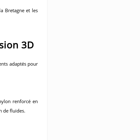
la Bretagne et les
ssion 3D
ments adaptés pour
nylon renforcé en
n de fluides.