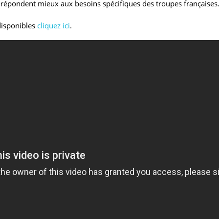
s répondent mieux aux besoins spécifiques des troupes françaises
disponibles
cliquez ici
.