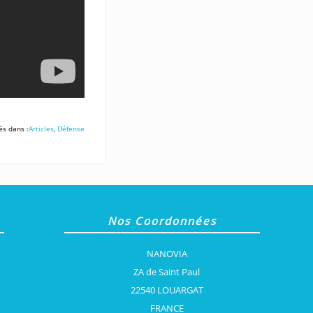
és dans :
Articles
,
Défense
Nos Coordonnées
NANOVIA
ZA de Saint Paul
22540 LOUARGAT
FRANCE