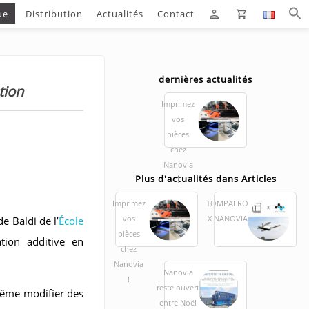
ue
Distribution
Actualités
Contact
dernières actualités
tion
Imprimez
vos
pièces
chez
Nanovia
Plus d'actualités dans Articles
!
Imprimez
TOMPAERO
vos
X NANOVIA
de Baldi de l’
École
pièces
ation additive en
chez
Nanovia
Nanovia
!
reste ouvert
 même modifier des
entre Noël