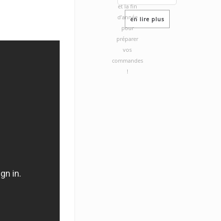
.
et la fin
d’année
en lire plus
pour
préparer
vos
commandes
!