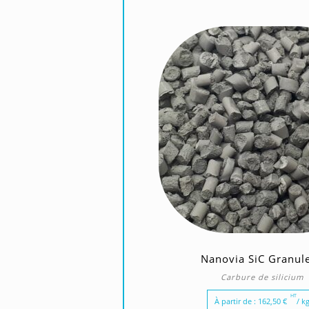
Nanovia SiC Granule
Carbure de silicium
HT
À partir de :
162,50
€
/ k