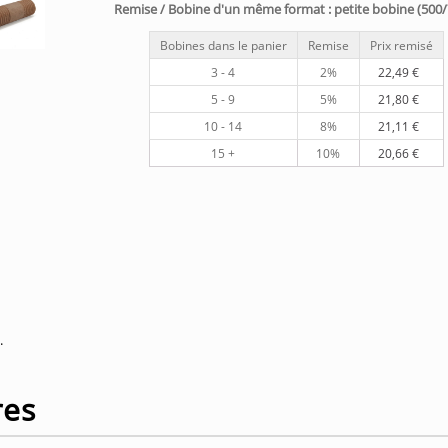
Remise / Bobine d'un même format : petite bobine (500/
Bobines dans le panier
Remise
Prix remisé
3 - 4
2%
22,49
€
5 - 9
5%
21,80
€
10 - 14
8%
21,11
€
15 +
10%
20,66
€
.
res