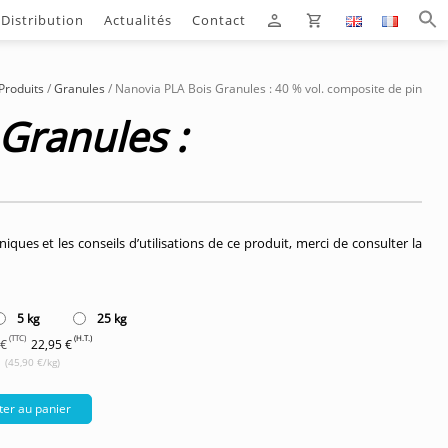
Distribution
Actualités
Contact
Produits
/
Granules
/ Nanovia PLA Bois Granules : 40 % vol. composite de pin
Granules :
ques et les conseils d’utilisations de ce produit, merci de consulter la
5 kg
25 kg
(TTC)
(H.T.)
 €
22,95 €
(45,90 €/kg)
ter au panier