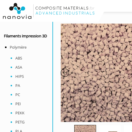
Filaments impression 3D
Polymère
ABS
ASA
HIPS
PA
PC
PEI
PEKK
PETG
PLA