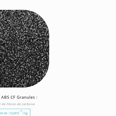
 ABS CF Granules :
 de fibres de carbone
HT
tir de :
12,60
€
/ kg