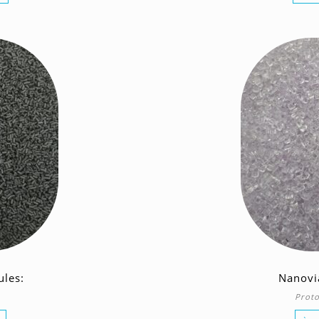
ules:
Nanovi
Proto