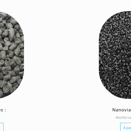
s :
Nanovia
Renforcé
g
À par