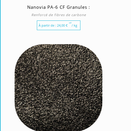
Nanovia PA-6 CF Granules :
Renforcé de fibres de carbone
HT
À partir de :
24,00
€
/ kg