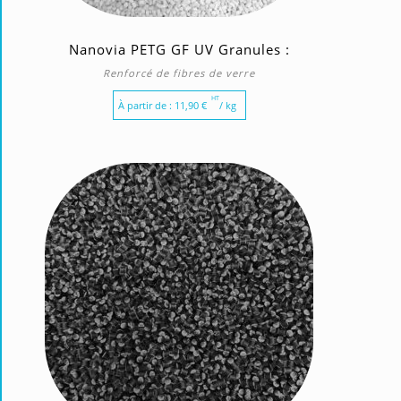
Nanovia PETG GF UV Granules :
Renforcé de fibres de verre
HT
À partir de :
11,90
€
/ kg