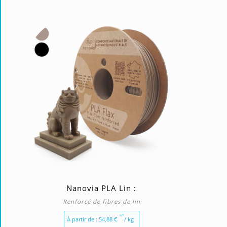
Nanovia PLA Lin :
Renforcé de fibres de lin
HT
À partir de :
54,88
€
/ kg