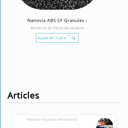
Nanovia ABS CF Granules :
Renforcé de fibres de carbone
HT
À partir de :
12,60
€
/ kg
Articles
Imprimez vos pièces chez Nanovia !