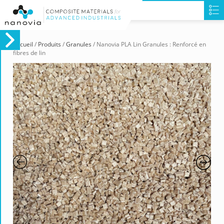
Accueil
/
Produits
/
Granules
/ Nanovia PLA Lin Granules : Renforcé en
fibres de lin