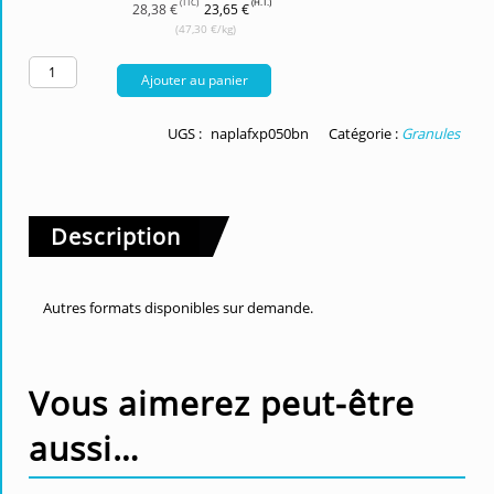
(TTC)
(H.T.)
28,38 €
23,65 €
(47,30 €/kg)
Ajouter au panier
UGS :
naplafxp050bn
Catégorie :
Granules
Description
Autres formats disponibles sur demande.
Vous aimerez peut-être
aussi…