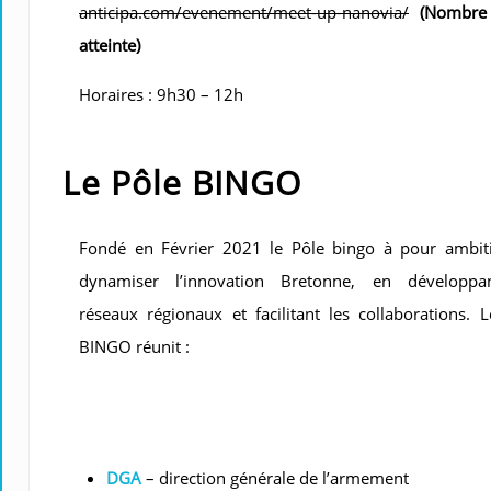
anticipa.com/evenement/meet-up-nanovia/
(Nombre 
atteinte)
Horaires : 9h30 – 12h
Le Pôle BINGO
Fondé en Février 2021 le Pôle bingo à pour ambit
dynamiser l’innovation Bretonne, en développa
réseaux régionaux et facilitant les collaborations. 
BINGO réunit :
DGA
– direction générale de l’armement