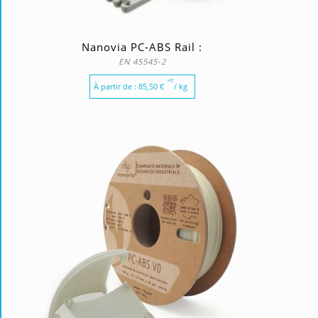
Nanovia PC-ABS Rail :
EN 45545-2
HT
À partir de :
85,50
€
/ kg