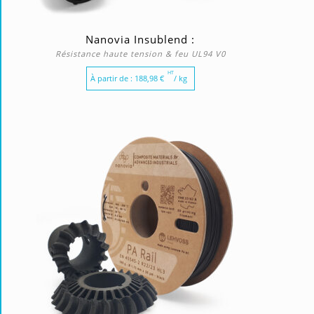
Nanovia Insublend :
Résistance haute tension & feu UL94 V0
HT
À partir de :
188,98
€
/ kg