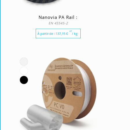
Nanovia PA Rail :
EN 45545-2
HT
À partir de :
137,15
€
/ kg