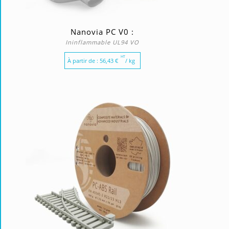
Nanovia PC V0 :
Ininflammable UL94 VO
HT
À partir de :
56,43
€
/ kg