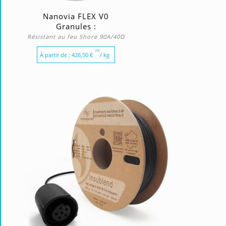
Nanovia FLEX V0
Granules :
Résistant au feu Shore 90A/40D
HT
À partir de :
426,50
€
/ kg